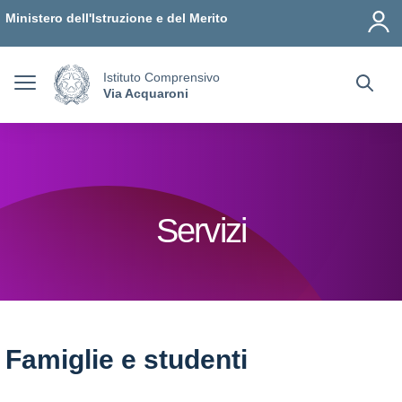
Vai ai contenuti
Vai al menu di navigazione
Vai al footer
Ministero dell'Istruzione e del Merito
Istituto Comprensivo
Via Acquaroni
Servizi
Famiglie e studenti