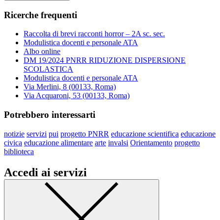
Ricerche frequenti
Raccolta di brevi racconti horror – 2A sc. sec.
Modulistica docenti e personale ATA
Albo online
DM 19/2024 PNRR RIDUZIONE DISPERSIONE
SCOLASTICA
Modulistica docenti e personale ATA
Via Merlini, 8 (00133, Roma)
Via Acquaroni, 53 (00133, Roma)
Potrebbero interessarti
notizie
servizi
pui
progetto PNRR
educazione scientifica
educazione
civica
educazione alimentare
arte
invalsi
Orientamento
progetto
biblioteca
Accedi ai servizi