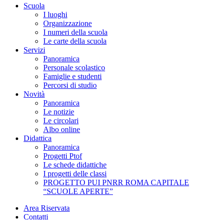
Scuola
I luoghi
Organizzazione
I numeri della scuola
Le carte della scuola
Servizi
Panoramica
Personale scolastico
Famiglie e studenti
Percorsi di studio
Novità
Panoramica
Le notizie
Le circolari
Albo online
Didattica
Panoramica
Progetti Ptof
Le schede didattiche
I progetti delle classi
PROGETTO PUI PNRR ROMA CAPITALE
“SCUOLE APERTE”
Area Riservata
Contatti