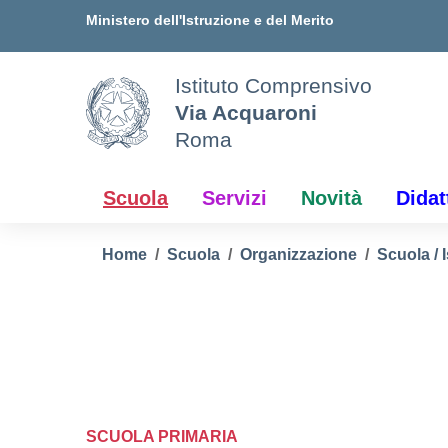
Vai ai contenuti
Vai al menu di navigazione
Vai al footer
Ministero dell'Istruzione e del Merito
Istituto Comprensivo
Via Acquaroni
Roma
Scuola
Servizi
Novità
Didat
Home
Scuola
Organizzazione
Scuola / I
SCUOLA PRIMARIA