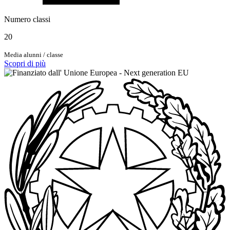
Numero classi
20
Media alunni / classe
Scopri di più