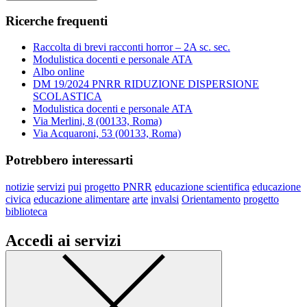
Ricerche frequenti
Raccolta di brevi racconti horror – 2A sc. sec.
Modulistica docenti e personale ATA
Albo online
DM 19/2024 PNRR RIDUZIONE DISPERSIONE
SCOLASTICA
Modulistica docenti e personale ATA
Via Merlini, 8 (00133, Roma)
Via Acquaroni, 53 (00133, Roma)
Potrebbero interessarti
notizie
servizi
pui
progetto PNRR
educazione scientifica
educazione
civica
educazione alimentare
arte
invalsi
Orientamento
progetto
biblioteca
Accedi ai servizi