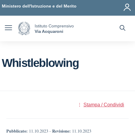
Vai ai contenuti
Vai al menu di navigazione
Vai al footer
Ministero dell'Istruzione e del Merito
Istituto Comprensivo
Via Acquaroni
Whistleblowing
Stampa / Condividi
Pubblicato:
Revisione:
11.10.2023
-
11.10.2023