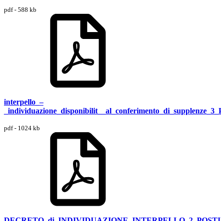
pdf - 588 kb
interpello_–
_individuazione_disponibilit__al_conferimento_di_supple
pdf - 1024 kb
DECRETO_di_INDIVIDUAZIONE_INTERPELLO_2_POSTI_