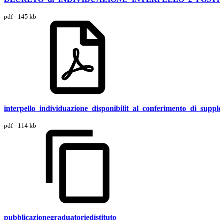
pdf - 145 kb
interpello_individuazione_disponibilit_al_conferimento_di_
pdf - 114 kb
pubblicazionegraduatoriedistituto