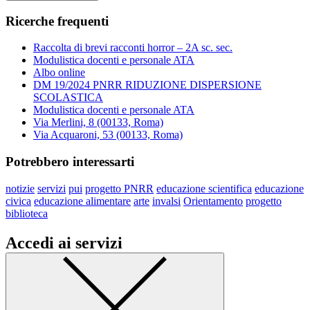
Ricerche frequenti
Raccolta di brevi racconti horror – 2A sc. sec.
Modulistica docenti e personale ATA
Albo online
DM 19/2024 PNRR RIDUZIONE DISPERSIONE
SCOLASTICA
Modulistica docenti e personale ATA
Via Merlini, 8 (00133, Roma)
Via Acquaroni, 53 (00133, Roma)
Potrebbero interessarti
notizie
servizi
pui
progetto PNRR
educazione scientifica
educazione
civica
educazione alimentare
arte
invalsi
Orientamento
progetto
biblioteca
Accedi ai servizi