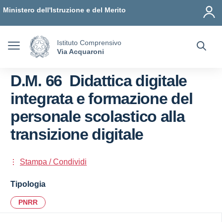
Vai ai contenuti
Vai al menu di navigazione
Vai al footer
Ministero dell'Istruzione e del Merito
Istituto Comprensivo
Via Acquaroni
D.M. 66 Didattica digitale
integrata e formazione del
personale scolastico alla
transizione digitale
Stampa / Condividi
Tipologia
PNRR