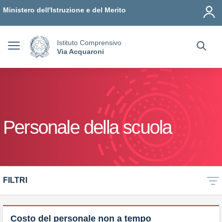
Vai ai contenuti
Vai al menu di navigazione
Vai al footer
Ministero dell'Istruzione e del Merito
Istituto Comprensivo
Via Acquaroni
Personale della scuola
FILTRI
Costo del personale non a tempo