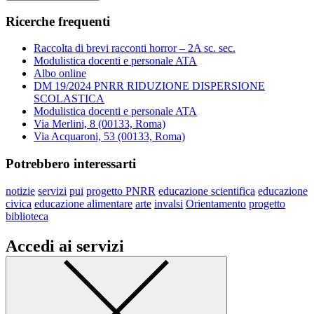
Ricerche frequenti
Raccolta di brevi racconti horror – 2A sc. sec.
Modulistica docenti e personale ATA
Albo online
DM 19/2024 PNRR RIDUZIONE DISPERSIONE
SCOLASTICA
Modulistica docenti e personale ATA
Via Merlini, 8 (00133, Roma)
Via Acquaroni, 53 (00133, Roma)
Potrebbero interessarti
notizie
servizi
pui
progetto PNRR
educazione scientifica
educazione
civica
educazione alimentare
arte
invalsi
Orientamento
progetto
biblioteca
Accedi ai servizi