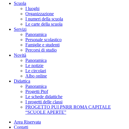
Scuola
I luoghi
Organizzazione
I numeri della scuola
Le carte della scuola
Servizi
Panoramica
Personale scolastico
Famiglie e studenti
Percorsi di studio
Novità
Panoramica
Le notizie
Le circolari
Albo online
Didattica
Panoramica
Progetti Ptof
Le schede didattiche
I progetti delle classi
PROGETTO PUI PNRR ROMA CAPITALE
“SCUOLE APERTE”
Area Riservata
Contatti