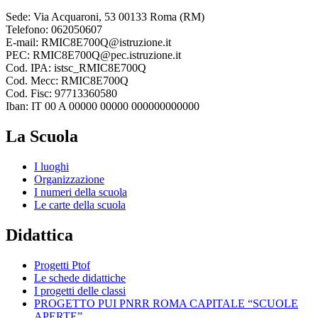
Sede: Via Acquaroni, 53 00133 Roma (RM)
Telefono: 062050607
E-mail: RMIC8E700Q@istruzione.it
PEC: RMIC8E700Q@pec.istruzione.it
Cod. IPA: istsc_RMIC8E700Q
Cod. Mecc: RMIC8E700Q
Cod. Fisc: 97713360580
Iban: IT 00 A 00000 00000 000000000000
La Scuola
I luoghi
Organizzazione
I numeri della scuola
Le carte della scuola
Didattica
Progetti Ptof
Le schede didattiche
I progetti delle classi
PROGETTO PUI PNRR ROMA CAPITALE “SCUOLE
APERTE”