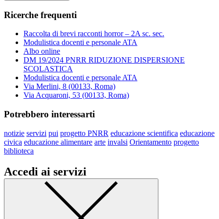
Ricerche frequenti
Raccolta di brevi racconti horror – 2A sc. sec.
Modulistica docenti e personale ATA
Albo online
DM 19/2024 PNRR RIDUZIONE DISPERSIONE
SCOLASTICA
Modulistica docenti e personale ATA
Via Merlini, 8 (00133, Roma)
Via Acquaroni, 53 (00133, Roma)
Potrebbero interessarti
notizie
servizi
pui
progetto PNRR
educazione scientifica
educazione
civica
educazione alimentare
arte
invalsi
Orientamento
progetto
biblioteca
Accedi ai servizi