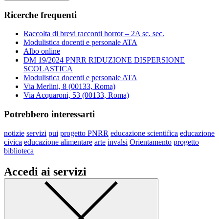
Ricerche frequenti
Raccolta di brevi racconti horror – 2A sc. sec.
Modulistica docenti e personale ATA
Albo online
DM 19/2024 PNRR RIDUZIONE DISPERSIONE
SCOLASTICA
Modulistica docenti e personale ATA
Via Merlini, 8 (00133, Roma)
Via Acquaroni, 53 (00133, Roma)
Potrebbero interessarti
notizie
servizi
pui
progetto PNRR
educazione scientifica
educazione
civica
educazione alimentare
arte
invalsi
Orientamento
progetto
biblioteca
Accedi ai servizi