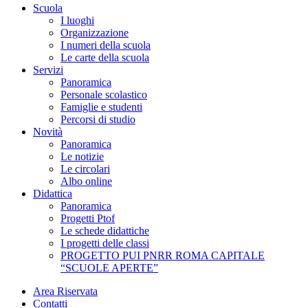
Scuola
I luoghi
Organizzazione
I numeri della scuola
Le carte della scuola
Servizi
Panoramica
Personale scolastico
Famiglie e studenti
Percorsi di studio
Novità
Panoramica
Le notizie
Le circolari
Albo online
Didattica
Panoramica
Progetti Ptof
Le schede didattiche
I progetti delle classi
PROGETTO PUI PNRR ROMA CAPITALE
“SCUOLE APERTE”
Area Riservata
Contatti