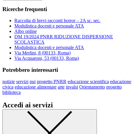
Ricerche frequenti
Raccolta di brevi racconti horror – 2A sc. sec.
Modulistica docenti e personale ATA
Albo online
DM 19/2024 PNRR RIDUZIONE DISPERSIONE
SCOLASTICA
Modulistica docenti e personale ATA
Via Merlini, 8 (00133, Roma)
Via Acquaroni, 53 (00133, Roma)
Potrebbero interessarti
notizie
servizi
pui
progetto PNRR
educazione scientifica
educazione
civica
educazione alimentare
arte
invalsi
Orientamento
progetto
biblioteca
Accedi ai servizi