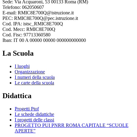
Sede: Via Acquaroni, 53 00133 Roma (RM)
Telefono: 062050607
E-mail: RMIC8E700Q@istruzione.it
PEC: RMIC8E700Q@pec.istruzione.it
Cod. IPA: istsc_RMIC8E700Q
Cod. Mecc: RMIC8E700Q
Cod. Fisc: 97713360580
Iban: IT 00 A 00000 00000 000000000000
La Scuola
I luoghi
Organizzazione
I numeri della scuola
Le carte della scuola
Didattica
Progetti Ptof
Le schede didattiche
I progetti delle classi
PROGETTO PUI PNRR ROMA CAPITALE “SCUOLE
APERTE”