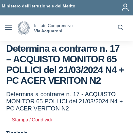
Vai ai contenuti
Vai al menu di navigazione
Vai al footer
Ministero dell'Istruzione e del Merito
Istituto Comprensivo
Via Acquaroni
Determina a contrarre n. 17
– ACQUISTO MONITOR 65
POLLICI del 21/03/2024 N4 +
PC ACER VERITON N2
Determina a contrarre n. 17 - ACQUISTO
MONITOR 65 POLLICI del 21/03/2024 N4 +
PC ACER VERITON N2
Stampa / Condividi