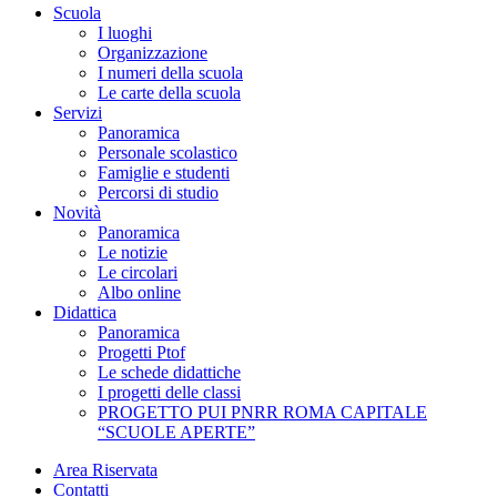
Scuola
I luoghi
Organizzazione
I numeri della scuola
Le carte della scuola
Servizi
Panoramica
Personale scolastico
Famiglie e studenti
Percorsi di studio
Novità
Panoramica
Le notizie
Le circolari
Albo online
Didattica
Panoramica
Progetti Ptof
Le schede didattiche
I progetti delle classi
PROGETTO PUI PNRR ROMA CAPITALE
“SCUOLE APERTE”
Area Riservata
Contatti