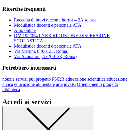
Ricerche frequenti
Raccolta di brevi racconti horror – 2A sc. sec.
Modulistica docenti e personale ATA
Albo online
DM 19/2024 PNRR RIDUZIONE DISPERSIONE
SCOLASTICA
Modulistica docenti e personale ATA
Via Merlini, 8 (00133, Roma)
Via Acquaroni, 53 (00133, Roma)
Potrebbero interessarti
notizie
servizi
pui
progetto PNRR
educazione scientifica
educazione
civica
educazione alimentare
arte
invalsi
Orientamento
progetto
biblioteca
Accedi ai servizi