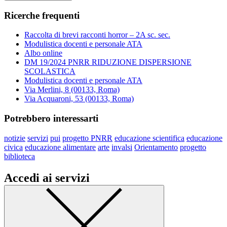
Ricerche frequenti
Raccolta di brevi racconti horror – 2A sc. sec.
Modulistica docenti e personale ATA
Albo online
DM 19/2024 PNRR RIDUZIONE DISPERSIONE
SCOLASTICA
Modulistica docenti e personale ATA
Via Merlini, 8 (00133, Roma)
Via Acquaroni, 53 (00133, Roma)
Potrebbero interessarti
notizie
servizi
pui
progetto PNRR
educazione scientifica
educazione
civica
educazione alimentare
arte
invalsi
Orientamento
progetto
biblioteca
Accedi ai servizi