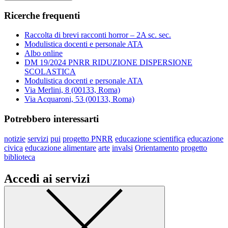
Ricerche frequenti
Raccolta di brevi racconti horror – 2A sc. sec.
Modulistica docenti e personale ATA
Albo online
DM 19/2024 PNRR RIDUZIONE DISPERSIONE
SCOLASTICA
Modulistica docenti e personale ATA
Via Merlini, 8 (00133, Roma)
Via Acquaroni, 53 (00133, Roma)
Potrebbero interessarti
notizie
servizi
pui
progetto PNRR
educazione scientifica
educazione
civica
educazione alimentare
arte
invalsi
Orientamento
progetto
biblioteca
Accedi ai servizi