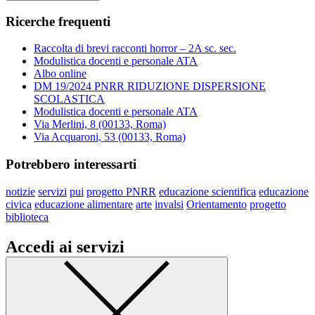
Ricerche frequenti
Raccolta di brevi racconti horror – 2A sc. sec.
Modulistica docenti e personale ATA
Albo online
DM 19/2024 PNRR RIDUZIONE DISPERSIONE
SCOLASTICA
Modulistica docenti e personale ATA
Via Merlini, 8 (00133, Roma)
Via Acquaroni, 53 (00133, Roma)
Potrebbero interessarti
notizie
servizi
pui
progetto PNRR
educazione scientifica
educazione
civica
educazione alimentare
arte
invalsi
Orientamento
progetto
biblioteca
Accedi ai servizi