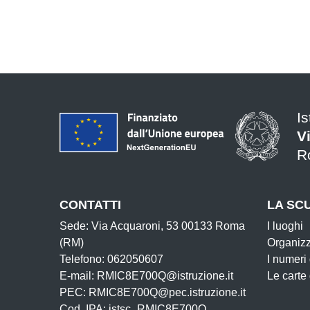
I
V
R
CONTATTI
LA SC
Sede: Via Acquaroni, 53 00133 Roma
I luoghi
(RM)
Organiz
Telefono: 062050607
I numeri
E-mail: RMIC8E700Q@istruzione.it
Le carte
PEC: RMIC8E700Q@pec.istruzione.it
Cod. IPA: istsc_RMIC8E700Q