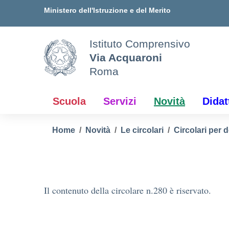
Vai ai contenuti
Vai al menu di navigazione
Vai al footer
Ministero dell'Istruzione e del Merito
Istituto Comprensivo
Via Acquaroni
Roma
Scuola
Servizi
Novità
Didat
Home
Novità
Le circolari
Circolari per 
Il contenuto della circolare n.280 è riservato.