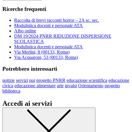
Ricerche frequenti
Raccolta di brevi racconti horror – 2A sc. sec.
Modulistica docenti e personale ATA
Albo online
DM 19/2024 PNRR RIDUZIONE DISPERSIONE
SCOLASTICA
Modulistica docenti e personale ATA
Via Merlini, 8 (00133, Roma)
Via Acquaroni, 53 (00133, Roma)
Potrebbero interessarti
notizie
servizi
pui
progetto PNRR
educazione scientifica
educazione
civica
educazione alimentare
arte
invalsi
Orientamento
progetto
biblioteca
Accedi ai servizi