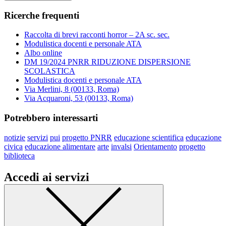
Ricerche frequenti
Raccolta di brevi racconti horror – 2A sc. sec.
Modulistica docenti e personale ATA
Albo online
DM 19/2024 PNRR RIDUZIONE DISPERSIONE
SCOLASTICA
Modulistica docenti e personale ATA
Via Merlini, 8 (00133, Roma)
Via Acquaroni, 53 (00133, Roma)
Potrebbero interessarti
notizie
servizi
pui
progetto PNRR
educazione scientifica
educazione
civica
educazione alimentare
arte
invalsi
Orientamento
progetto
biblioteca
Accedi ai servizi