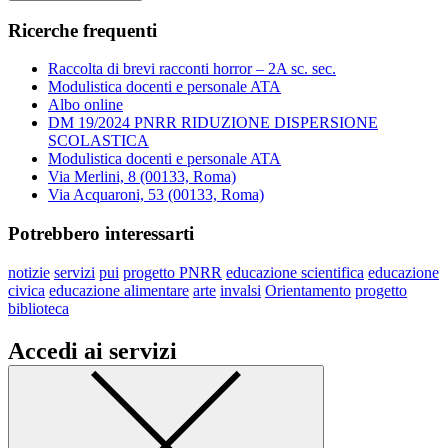
Ricerche frequenti
Raccolta di brevi racconti horror – 2A sc. sec.
Modulistica docenti e personale ATA
Albo online
DM 19/2024 PNRR RIDUZIONE DISPERSIONE
SCOLASTICA
Modulistica docenti e personale ATA
Via Merlini, 8 (00133, Roma)
Via Acquaroni, 53 (00133, Roma)
Potrebbero interessarti
notizie
servizi
pui
progetto PNRR
educazione scientifica
educazione
civica
educazione alimentare
arte
invalsi
Orientamento
progetto
biblioteca
Accedi ai servizi