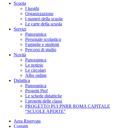
Scuola
I luoghi
Organizzazione
I numeri della scuola
Le carte della scuola
Servizi
Panoramica
Personale scolastico
Famiglie e studenti
Percorsi di studio
Novità
Panoramica
Le notizie
Le circolari
Albo online
Didattica
Panoramica
Progetti Ptof
Le schede didattiche
I progetti delle classi
PROGETTO PUI PNRR ROMA CAPITALE
“SCUOLE APERTE”
Area Riservata
Contatti