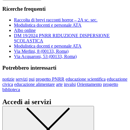
Ricerche frequenti
Raccolta di brevi racconti horror – 2A sc. sec.
Modulistica docenti e personale ATA
Albo online
DM 19/2024 PNRR RIDUZIONE DISPERSIONE
SCOLASTICA
Modulistica docenti e personale ATA
Via Merlini, 8 (00133, Roma)
Via Acquaroni, 53 (00133, Roma)
Potrebbero interessarti
notizie
servizi
pui
progetto PNRR
educazione scientifica
educazione
civica
educazione alimentare
arte
invalsi
Orientamento
progetto
biblioteca
Accedi ai servizi