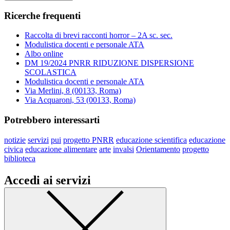
Ricerche frequenti
Raccolta di brevi racconti horror – 2A sc. sec.
Modulistica docenti e personale ATA
Albo online
DM 19/2024 PNRR RIDUZIONE DISPERSIONE
SCOLASTICA
Modulistica docenti e personale ATA
Via Merlini, 8 (00133, Roma)
Via Acquaroni, 53 (00133, Roma)
Potrebbero interessarti
notizie
servizi
pui
progetto PNRR
educazione scientifica
educazione
civica
educazione alimentare
arte
invalsi
Orientamento
progetto
biblioteca
Accedi ai servizi