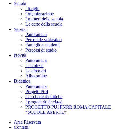
Scuola
I luoghi
Organizzazione
I numeri della scuola
Le carte della scuola
Servizi
Panoramica
Personale scolastico
Famiglie e studenti
Percorsi di studio
Novità
Panoramica
Le notizie
Le circolari
Albo online
Didattica
Panoramica
Progetti Ptof
Le schede didattiche
I progetti delle classi
PROGETTO PUI PNRR ROMA CAPITALE
“SCUOLE APERTE”
Area Riservata
Contatti