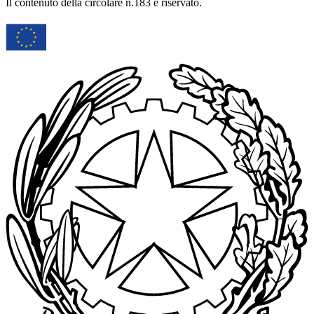
Il contenuto della circolare n.183 è riservato.