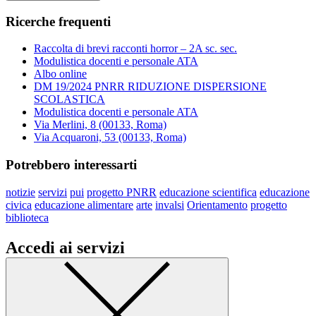
Ricerche frequenti
Raccolta di brevi racconti horror – 2A sc. sec.
Modulistica docenti e personale ATA
Albo online
DM 19/2024 PNRR RIDUZIONE DISPERSIONE
SCOLASTICA
Modulistica docenti e personale ATA
Via Merlini, 8 (00133, Roma)
Via Acquaroni, 53 (00133, Roma)
Potrebbero interessarti
notizie
servizi
pui
progetto PNRR
educazione scientifica
educazione
civica
educazione alimentare
arte
invalsi
Orientamento
progetto
biblioteca
Accedi ai servizi