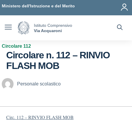
Vai ai contenuti
Vai al menu di navigazione
Vai al footer
Ministero dell'Istruzione e del Merito
Istituto Comprensivo
Via Acquaroni
Circolare 112
Circolare n. 112 – RINVIO
FLASH MOB
Personale scolastico
Circ. 112 – RINVIO FLASH MOB