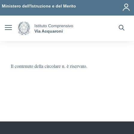
Vai ai contenuti
Vai al menu di navigazione
Vai al footer
Ministero dell'Istruzione e del Merito
Istituto Comprensivo
Via Acquaroni
Il contenuto della circolare n. è riservato.