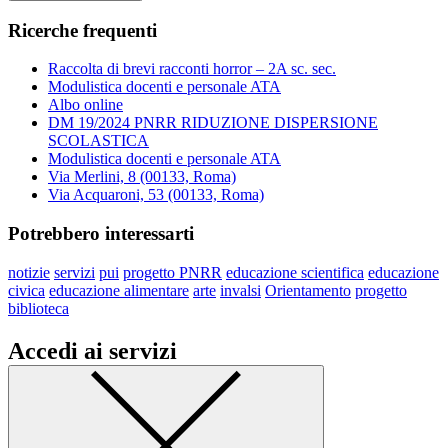
Ricerche frequenti
Raccolta di brevi racconti horror – 2A sc. sec.
Modulistica docenti e personale ATA
Albo online
DM 19/2024 PNRR RIDUZIONE DISPERSIONE
SCOLASTICA
Modulistica docenti e personale ATA
Via Merlini, 8 (00133, Roma)
Via Acquaroni, 53 (00133, Roma)
Potrebbero interessarti
notizie
servizi
pui
progetto PNRR
educazione scientifica
educazione
civica
educazione alimentare
arte
invalsi
Orientamento
progetto
biblioteca
Accedi ai servizi