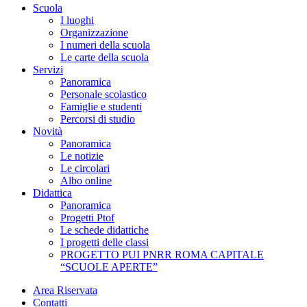
Scuola
I luoghi
Organizzazione
I numeri della scuola
Le carte della scuola
Servizi
Panoramica
Personale scolastico
Famiglie e studenti
Percorsi di studio
Novità
Panoramica
Le notizie
Le circolari
Albo online
Didattica
Panoramica
Progetti Ptof
Le schede didattiche
I progetti delle classi
PROGETTO PUI PNRR ROMA CAPITALE
“SCUOLE APERTE”
Area Riservata
Contatti