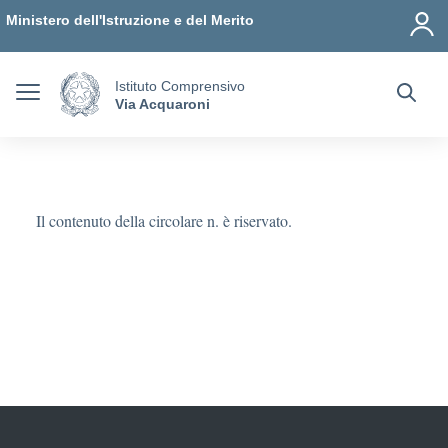
Vai ai contenuti
Vai al menu di navigazione
Vai al footer
Ministero dell'Istruzione e del Merito
Istituto Comprensivo
Via Acquaroni
Il contenuto della circolare n. è riservato.