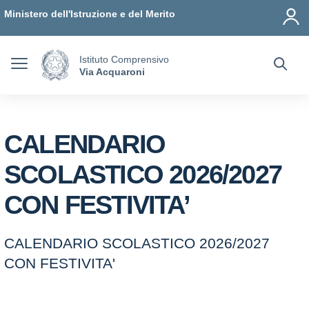
Vai ai contenuti
Vai al menu di navigazione
Vai al footer
Ministero dell'Istruzione e del Merito
Istituto Comprensivo
Via Acquaroni
CALENDARIO
SCOLASTICO 2026/2027
CON FESTIVITA’
CALENDARIO SCOLASTICO 2026/2027
CON FESTIVITA'