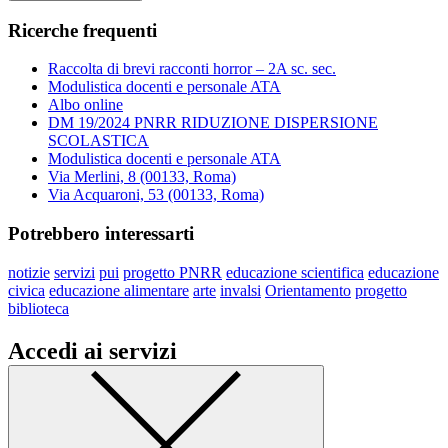
Ricerche frequenti
Raccolta di brevi racconti horror – 2A sc. sec.
Modulistica docenti e personale ATA
Albo online
DM 19/2024 PNRR RIDUZIONE DISPERSIONE
SCOLASTICA
Modulistica docenti e personale ATA
Via Merlini, 8 (00133, Roma)
Via Acquaroni, 53 (00133, Roma)
Potrebbero interessarti
notizie
servizi
pui
progetto PNRR
educazione scientifica
educazione
civica
educazione alimentare
arte
invalsi
Orientamento
progetto
biblioteca
Accedi ai servizi