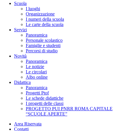
Scuola
I luoghi
Organizzazione
I numeri della scuola
Le carte della scuola
Servizi
Panoramica
Personale scolastico
Famiglie e studenti
Percorsi di studio
Novità
Panoramica
Le notizie
Le circolari
Albo online
Didattica
Panoramica
Progetti Ptof
Le schede didattiche
I progetti delle classi
PROGETTO PUI PNRR ROMA CAPITALE
“SCUOLE APERTE”
Area Riservata
Contatti