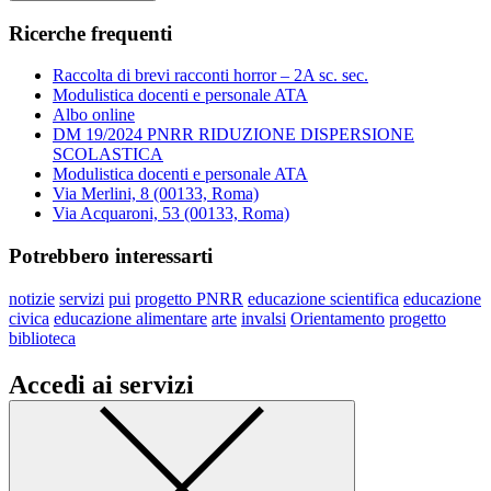
Ricerche frequenti
Raccolta di brevi racconti horror – 2A sc. sec.
Modulistica docenti e personale ATA
Albo online
DM 19/2024 PNRR RIDUZIONE DISPERSIONE
SCOLASTICA
Modulistica docenti e personale ATA
Via Merlini, 8 (00133, Roma)
Via Acquaroni, 53 (00133, Roma)
Potrebbero interessarti
notizie
servizi
pui
progetto PNRR
educazione scientifica
educazione
civica
educazione alimentare
arte
invalsi
Orientamento
progetto
biblioteca
Accedi ai servizi